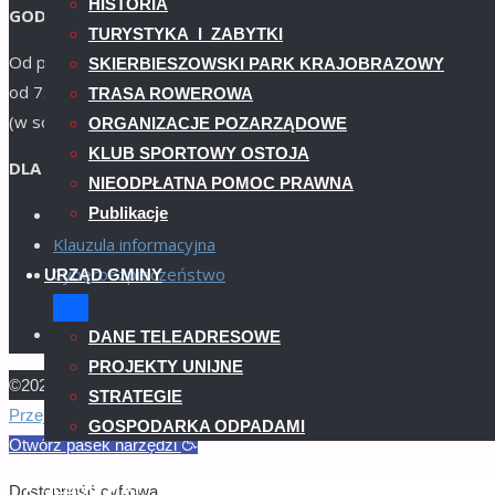
HISTORIA
GODZINY URZĘDOWANIA
TURYSTYKA I ZABYTKI
Od poniedziałku do piątku
SKIERBIESZOWSKI PARK KRAJOBRAZOWY
od 7:15 do 15:15
TRASA ROWEROWA
(w soboty nieczynny)
ORGANIZACJE POZARZĄDOWE
KLUB SPORTOWY OSTOJA
DLA INTERESANTA
NIEODPŁATNA POMOC PRAWNA
Publikacje
Deklaracja dostępności
Klauzula informacyjna
Cyberbezpieczeństwo
URZĄD GMINY
Facebook
DANE TELEADRESOWE
PROJEKTY UNIJNE
©2023 Urząd Gminy Skierbieszów
STRATEGIE
Powrót
Przejdź do treści
GOSPODARKA ODPADAMI
na
Otwórz pasek narzędzi
górę
JEDNOSTKI
Dostępność cyfrowa