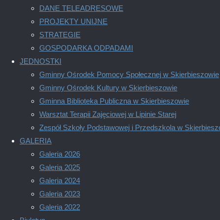
Umowa z dnia 19 marca 2025r. zawartej pomiędzy Wojewodą Lube
DANE TELEADRESOWE
zadania Gmina Skierbieszów otrzymała dotację celową w kwocie 
PROJEKTY UNIJNE
STRATEGIE
GOSPODARKA ODPADAMI
JEDNOSTKI
Facebook
Gminny Ośrodek Pomocy Społecznej w Skierbieszowie
Share on X
Gminny Ośrodek Kultury w Skierbieszowie
LinkedIn
Gminna Biblioteka Publiczna w Skierbieszowie
Warsztat Terapii Zajęciowej w Lipinie Starej
WhatsApp
Zespół Szkoły Podstawowej i Przedszkola w Skierbiesz
Email
GALERIA
Copy Link
Galeria 2026
Galeria 2025
Galeria 2024
Poprzedni wpis
Edukacja i rozwój w Gminie Skierbieszów
Galeria 2023
Następny wpis
Dofinansowanie wynagrodzeń pracowników jednoste
Galeria 2022
Dane teleadresowe