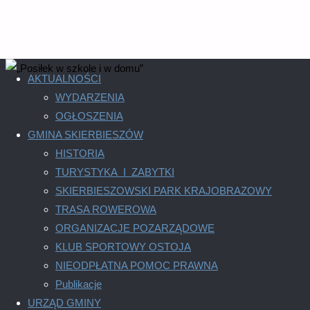
AKTUALNOŚCI
WYDARZENIA
OGŁOSZENIA
GMINA SKIERBIESZÓW
HISTORIA
„Posiłek w szkole i w domu
TURYSTYKA I ZABYTKI
SKIERBIESZOWSKI PARK KRAJOBRAZOWY
TRASA ROWEROWA
10 kwietnia, 2025
10 kwietnia, 2025
AKTUALNOŚCI
/
OGŁOSZE
ORGANIZACJE POZARZĄDOWE
KLUB SPORTOWY OSTOJA
NIEODPŁATNA POMOC PRAWNA
Realizacja rządowego programu „ Dofinansowanie wynagrodz
Publikacje
uchwały Nr 62 Rady Ministrów z dnia 19 czerwca 2024r. ( M.P. z 
URZĄD GMINY