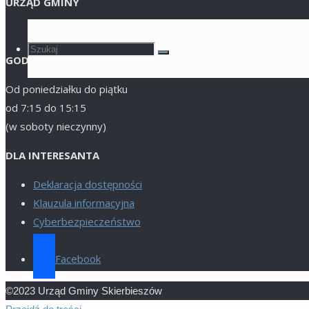
URZĄD GMINY
Szukaj
Szukaj:
Szukaj
GODZINY URZĘDOWANIA
Od poniedziałku do piątku
od 7:15 do 15:15
(w soboty nieczynny)
DLA INTERESANTA
Deklaracja dostępności
Klauzula informacyjna
Cyberbezpieczeństwo
Facebook
©2023 Urząd Gminy Skierbieszów
Powrót