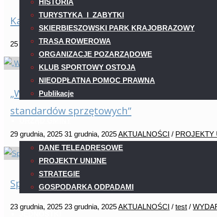
HISTORIA
Ogólnopolskiego
TURYSTYKA I ZABYTKI
Kaczka, która mieszka w dziupli. Gągoł zawit
Turnieju
SKIERBIESZOWSKI PARK KRAJOBRAZOWY
Wiedzy
TRASA ROWEROWA
25 lutego, 2026
25 lutego, 2026
AKTUALNOŚCI
/
WYDARZENIA
Pożarniczej
ORGANIZACJE POZARZĄDOWE
"Kaczka,
w
KLUB SPORTOWY OSTOJA
która
Skierbieszowie"
NIEODPŁATNA POMOC PRAWNA
mieszka
„Wyrównanie poziomu wyposażenia szkół w p
Publikacje
w
standardów sprzętowych”
dziupli.
URZĄD GMINY
Gągoł
29 grudnia, 2025
31 grudnia, 2025
AKTUALNOŚCI
/
PROJEKTY 
zawitał
"„Wyrównanie
DANE TELEADRESOWE
do
poziomu
PROJEKTY UNIJNE
Skierbieszowa"
wyposażenia
STRATEGIE
Spotkanie świąteczne
szkół
GOSPODARKA ODPADAMI
w
23 grudnia, 2025
23 grudnia, 2025
AKTUALNOŚCI
/
test
/
WYDA
przenośne
JEDNOSTKI