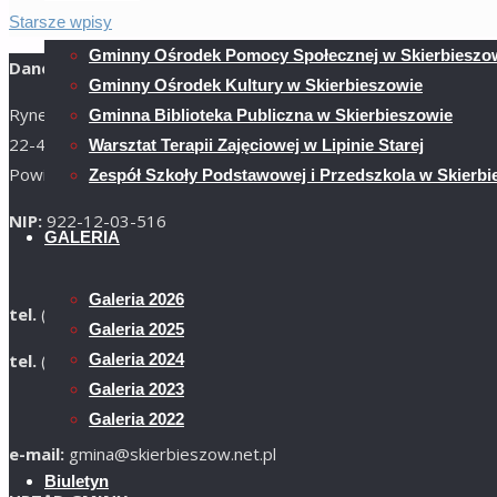
"Spotkanie
urządzenia
Starsze wpisy
świąteczne"
multimedialne
Gminny Ośrodek Pomocy Społecznej w Skierbieszo
Dane teleadresowe
–
Gminny Ośrodek Kultury w Skierbieszowie
inwestycje
Rynek 1
Gminna Biblioteka Publiczna w Skierbieszowie
związane
22-420 Skierbieszów
Warsztat Terapii Zajęciowej w Lipinie Starej
ze
Powiat Zamojski
Zespół Szkoły Podstawowej i Przedszkola w Skierbi
spełnieniem
NIP:
922-12-03-516
minimalnych
GALERIA
standardów
sprzętowych”"
Galeria 2026
tel.
(84) 621-36-70
Galeria 2025
tel.
(84) 621-30-26
Galeria 2024
Galeria 2023
Galeria 2022
e-mail:
gmina@skierbieszow.net.pl
Biuletyn