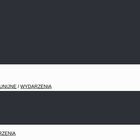
ał do Skierbieszowa
rzenośne urządzenia multimedialne – inwestyc
UNIJNE
/
WYDARZENIA
RZENIA