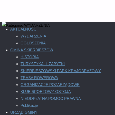
AKTUALNOŚCI
WYDARZENIA
OGŁOSZENIA
Kategoria:
WYDARZENIA
GMINA SKIERBIESZÓW
HISTORIA
TURYSTYKA I ZABYTKI
SKIERBIESZOWSKI PARK KRAJOBRAZOWY
TRASA ROWEROWA
Szkolenie „Poprawa dostępu do małej infrast
ORGANIZACJE POZARZĄDOWE
KLUB SPORTOWY OSTOJA
4 sierpnia, 2026
4 sierpnia, 2026
AKTUALNOŚCI
/
WYDARZENI
NIEODPŁATNA POMOC PRAWNA
"Szkolenie
Publikacje
„Poprawa
URZĄD GMINY