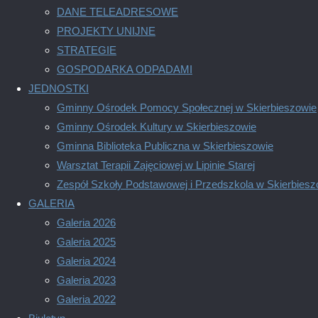
dostępu
DANE TELEADRESOWE
Zaproszenie
do
PROJEKTY UNIJNE
małej
STRATEGIE
19 czerwca, 2026
19 czerwca, 2026
AKTUALNOŚCI
/
test
/
WYD
infrastruktury
GOSPODARKA ODPADAMI
"Zaproszenie"
publicznej”"
JEDNOSTKI
Gminny Ośrodek Pomocy Społecznej w Skierbieszowie
Gminny Ośrodek Kultury w Skierbieszowie
Zaproszenie na Jarmark św. Kiliana
Gminna Biblioteka Publiczna w Skierbieszowie
Warsztat Terapii Zajęciowej w Lipinie Starej
3 czerwca, 2026
3 czerwca, 2026
AKTUALNOŚCI
/
OGŁOSZEN
Zespół Szkoły Podstawowej i Przedszkola w Skierbiesz
"Zaproszenie
GALERIA
na
Galeria 2026
Jarmark
Gminne Zawody Sportowo-Pożarnicze na stad
Galeria 2025
św.
Galeria 2024
Kiliana"
1 czerwca, 2026
1 czerwca, 2026
AKTUALNOŚCI
/
WYDARZEN
Galeria 2023
"Gminne
Galeria 2022
Zawody