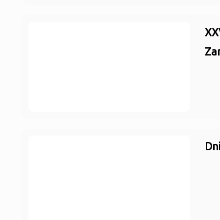
XX
Za
Dn