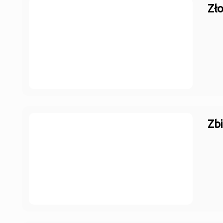
Zł
Zb