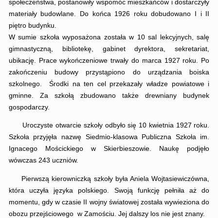
społeczeństwa, postanowiły wspomóc mieszkańców i dostarczyły
materiały budowlane. Do końca 1926 roku dobudowano I i II
piętro budynku.
W sumie szkoła wyposażona została w 10 sal lekcyjnych, salę
gimnastyczną, bibliotekę, gabinet dyrektora, sekretariat,
ubikację. Prace wykończeniowe trwały do marca 1927 roku. Po
zakończeniu budowy przystąpiono do urządzania boiska
szkolnego. Środki na ten cel przekazały władze powiatowe i
gminne. Za szkołą zbudowano także drewniany budynek
gospodarczy.
Uroczyste otwarcie szkoły odbyło się 10 kwietnia 1927 roku.
Szkoła przyjęła nazwę Siedmio-klasowa Publiczna Szkoła im.
Ignacego Mościckiego w Skierbieszowie. Naukę podjęło
wówczas 243 uczniów.
Pierwszą kierowniczką szkoły była Aniela Wojtasiewiczówna,
która uczyła języka polskiego. Swoją funkcję pełniła aż do
momentu, gdy w czasie II wojny światowej została wywieziona do
obozu przejściowego w Zamościu. Jej dalszy los nie jest znany.